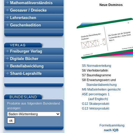
Mathematikverständnis
Neue Dominos
Geosaver / Dreiecke
Lehrertaschen
Geschenkedition
Freiburger Verlag
Digitale Bücher
Bestellabwicklung
S5 Normalverteilung
S6 Vierfeldertafeln
Shanti-Leprahilfe
S7 Baumdiagramme
S8 Erwartungswert und
Standardabweichung
M6 Maßeinheiten gemischt
A5E percentages 1
(auf Englisch)
Produkte aus folgendem Bundesland
G12 Skalarprodukt
anzeigen:
G13 Vektorprodukt
Formelsammlung
nach IQB