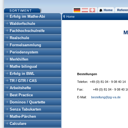
Home
Refere
Erfolg im Mathe-Abi
Home
Waldorfschule
Fachhochschulreife
M
Realschule
Formelsammlung
Periodensystem
Merkhilfen
Mathe bilingual
Erfolg in BWL
Bestellungen
TR / GTR / CAS
Telefon:
+49 (0) 81 04 - 9 08 40 14
Arbeitshefte
Fax:
+49 (0) 81 04 - 9 08 40 1
Best Practice
E-Mail:
bestellung@pg-va.de
Dominos / Quartette
Senza Tabukarten
Mathe-Pärchen
Calculare