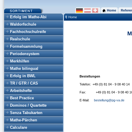
Home
Refere
Erfolg im Mathe-Abi
Home
Waldorfschule
Fachhochschulreife
M
Realschule
Formelsammlung
Periodensystem
Merkhilfen
Mathe bilingual
Erfolg in BWL
Bestellungen
TR / GTR / CAS
Telefon:
+49 (0) 81 04 - 9 08 40 14
Arbeitshefte
Fax:
+49 (0) 81 04 - 9 08 40 1
Best Practice
E-Mail:
bestellung@pg-va.de
Dominos / Quartette
Senza Tabukarten
Mathe-Pärchen
Calculare