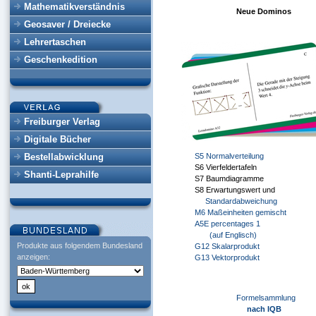
Mathematikverständnis
Neue Dominos
Geosaver / Dreiecke
Lehrertaschen
Geschenkedition
Freiburger Verlag
Digitale Bücher
Bestellabwicklung
S5 Normalverteilung
S6 Vierfeldertafeln
Shanti-Leprahilfe
S7 Baumdiagramme
S8 Erwartungswert und
Standardabweichung
M6 Maßeinheiten gemischt
A5E percentages 1
(auf Englisch)
Produkte aus folgendem Bundesland
G12 Skalarprodukt
anzeigen:
G13 Vektorprodukt
Formelsammlung
nach IQB