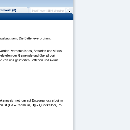
enkorb (0)
ngebaut sein. Die Batterieverordnung
rden. Verboten ist es, Batterien und Akkus
elstellen der Gemeinde und überall dort
e von uns gelieferten Batterien und Akkus
gekennzeichnet, um auf Entsorgungsverbot im
en ist (Cd = Cadmium, Hg = Quecksilber, Pb