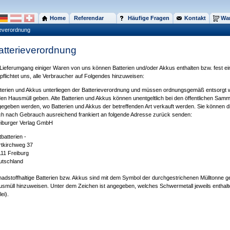
Home
Referendar
Häufige Fragen
Kontakt
War
ieverordnung
atterieverordnung
Lieferumgang einiger Waren von uns können Batterien und/oder Akkus enthalten bzw. fest ei
pflichtet uns, alle Verbraucher auf Folgendes hinzuweisen:
terien und Akkus unterliegen der Batterieverordnung und müssen ordnungsgemäß entsorgt we
den Hausmüll geben. Alte Batterien und Akkus können unentgeltlich bei den öffentlichen Samm
egeben werden, wo Batterien und Akkus der betreffenden Art verkauft werden. Sie können di
h nach Gebrauch ausreichend frankiert an folgende Adresse zurück senden:
eiburger Verlag GmbH
ltbatterien -
tkirchweg 37
11 Freiburg
utschland
adstoffhaltige Batterien bzw. Akkus sind mit dem Symbol der durchgestrichenen Mülltonne 
smüll hinzuweisen. Unter dem Zeichen ist angegeben, welches Schwermetall jeweils enthalt
lei).