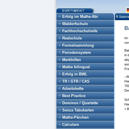
Erfolg im Mathe-Abi
Batter
Waldorfschule
B
Fachhochschulreife
Realschule
Im 
ver
Formelsammlung
Bat
Periodensystem
in 
Merkhilfen
abg
auc
Mathe bilingual
Fr
Erfolg in BWL
- A
TR / GTR / CAS
Har
791
Arbeitshefte
De
Best Practice
Sch
Dominos / Quartette
Hau
= B
Senza Tabukarten
Mathe-Pärchen
Calculare