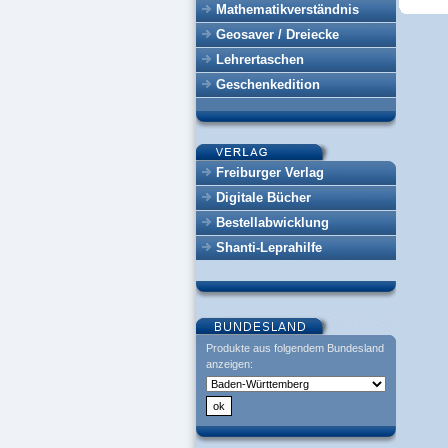
Mathematikverständnis
Geosaver / Dreiecke
Lehrertaschen
Geschenkedition
Freiburger Verlag
Digitale Bücher
Bestellabwicklung
Shanti-Leprahilfe
Produkte aus folgendem Bundesland
anzeigen: