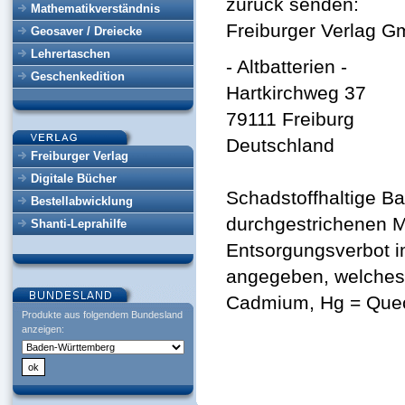
zurück senden:
Mathematikverständnis
Freiburger Verlag 
Geosaver / Dreiecke
Lehrertaschen
- Altbatterien -
Geschenkedition
Hartkirchweg 37
79111 Freiburg
Deutschland
Freiburger Verlag
Digitale Bücher
Schadstoffhaltige B
Bestellabwicklung
durchgestrichenen M
Shanti-Leprahilfe
Entsorgungsverbot i
angegeben, welches 
Cadmium, Hg = Queck
Produkte aus folgendem Bundesland
anzeigen: