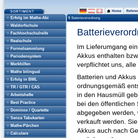
Home
Refere
Erfolg im Mathe-Abi
Batterieverordnung
Waldorfschule
Batterieveror
Fachhochschulreife
Realschule
Im Lieferumgang ein
Formelsammlung
Akkus enthalten bzw.
Periodensystem
verpflichtet uns, al
Merkhilfen
Mathe bilingual
Batterien und Akkus
Erfolg in BWL
ordnungsgemäß entso
TR / GTR / CAS
in den Hausmüll gebe
Arbeitshefte
Best Practice
bei den öffentliche
Dominos / Quartette
abgegeben werden, w
Senza Tabukarten
verkauft werden. Sie
Mathe-Pärchen
Akkus auch nach Geb
Calculare