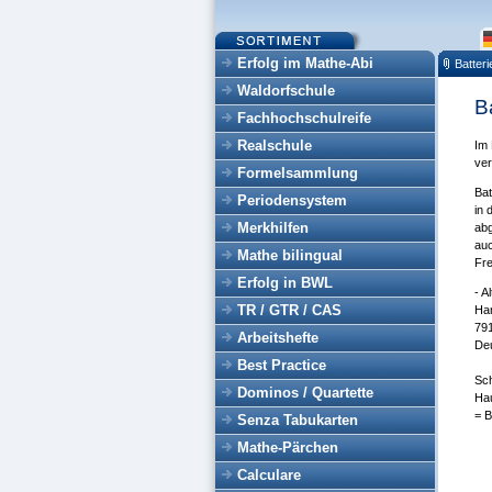
Erfolg im Mathe-Abi
Batter
Waldorfschule
B
Fachhochschulreife
Realschule
Im 
ver
Formelsammlung
Bat
Periodensystem
in 
Merkhilfen
abg
auc
Mathe bilingual
Fr
Erfolg in BWL
- A
TR / GTR / CAS
Har
791
Arbeitshefte
De
Best Practice
Sch
Dominos / Quartette
Hau
= B
Senza Tabukarten
Mathe-Pärchen
Calculare