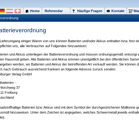
Home
Referendar
Häufige Fragen
Kontakt
War
ieverordnung
atterieverordnung
Lieferumgang einiger Waren von uns können Batterien und/oder Akkus enthalten bzw. fest ei
pflichtet uns, alle Verbraucher auf Folgendes hinzuweisen:
terien und Akkus unterliegen der Batterieverordnung und müssen ordnungsgemäß entsorgt we
den Hausmüll geben. Alte Batterien und Akkus können unentgeltlich bei den öffentlichen Samm
egeben werden, wo Batterien und Akkus der betreffenden Art verkauft werden. Sie können di
h nach Gebrauch ausreichend frankiert an folgende Adresse zurück senden:
eiburger Verlag GmbH
ltbatterien -
tkirchweg 37
11 Freiburg
utschland
adstoffhaltige Batterien bzw. Akkus sind mit dem Symbol der durchgestrichenen Mülltonne 
smüll hinzuweisen. Unter dem Zeichen ist angegeben, welches Schwermetall jeweils enthalt
lei).