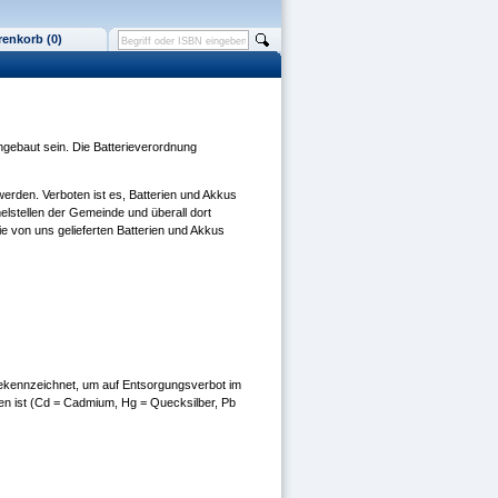
enkorb (0)
ngebaut sein. Die Batterieverordnung
rden. Verboten ist es, Batterien und Akkus
elstellen der Gemeinde und überall dort
e von uns gelieferten Batterien und Akkus
gekennzeichnet, um auf Entsorgungsverbot im
en ist (Cd = Cadmium, Hg = Quecksilber, Pb