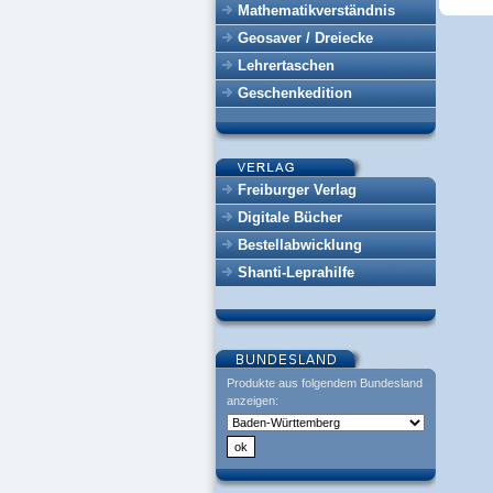
Mathematikverständnis
Geosaver / Dreiecke
Lehrertaschen
Geschenkedition
Freiburger Verlag
Digitale Bücher
Bestellabwicklung
Shanti-Leprahilfe
Produkte aus folgendem Bundesland
anzeigen: