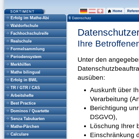
Home
Refere
Erfolg im Mathe-Abi
Datenschutz
Waldorfschule
Datenschutzer
Fachhochschulreife
Realschule
Ihre Betroffene
Formelsammlung
Periodensystem
Unter den angegebe
Merkhilfen
Datenschutzbeauftra
Mathe bilingual
ausüben:
Erfolg in BWL
TR / GTR / CAS
Auskunft über I
Arbeitshefte
Verarbeitung (A
Best Practice
Berichtigung un
Dominos / Quartette
DSGVO),
Senza Tabukarten
Löschung Ihrer 
Mathe-Pärchen
Einschränkung d
Calculare