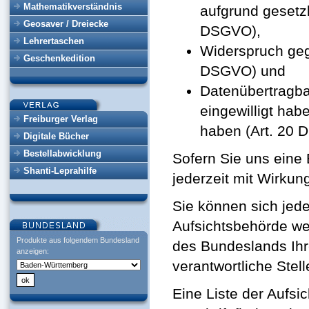
Mathematikverständnis
aufgrund gesetzl
Geosaver / Dreiecke
DSGVO),
Lehrertaschen
Widerspruch gege
Geschenkedition
DSGVO) und
Datenübertragbar
eingewilligt hab
Freiburger Verlag
haben (Art. 20 
Digitale Bücher
Bestellabwicklung
Sofern Sie uns eine 
Shanti-Leprahilfe
jederzeit mit Wirkung
Sie können sich jede
Aufsichtsbehörde we
Produkte aus folgendem Bundesland
des Bundeslands Ihr
anzeigen:
verantwortliche Stel
Eine Liste der Aufsi