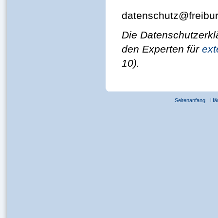
datenschutz@freibur
Die Datenschutzerklä
den Experten für
ext
10).
Seitenanfang
Hä