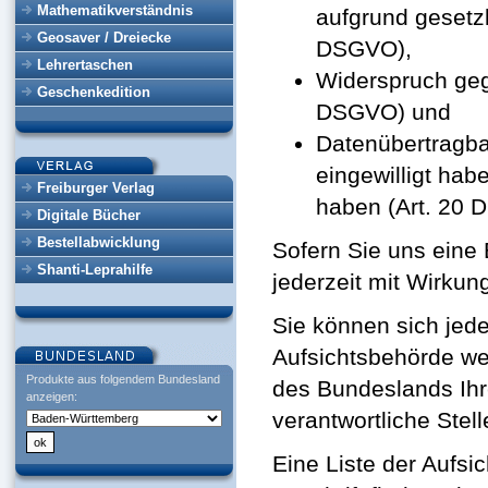
Mathematikverständnis
aufgrund gesetzl
Geosaver / Dreiecke
DSGVO),
Lehrertaschen
Widerspruch gege
Geschenkedition
DSGVO) und
Datenübertragbar
eingewilligt hab
Freiburger Verlag
haben (Art. 20 
Digitale Bücher
Bestellabwicklung
Sofern Sie uns eine 
Shanti-Leprahilfe
jederzeit mit Wirkung
Sie können sich jede
Aufsichtsbehörde we
Produkte aus folgendem Bundesland
des Bundeslands Ihr
anzeigen:
verantwortliche Stel
Eine Liste der Aufsi