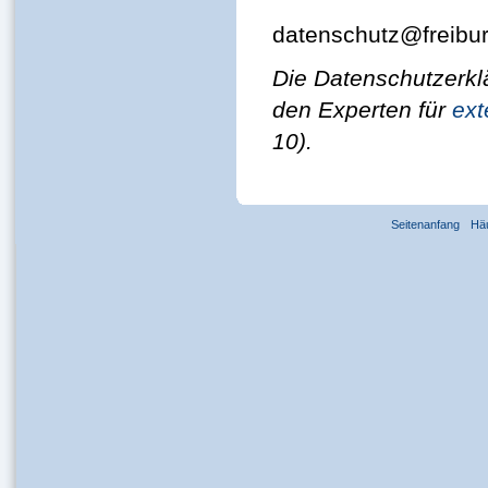
datenschutz@freibur
Die Datenschutzerklä
den Experten für
ext
10).
Seitenanfang
Hä