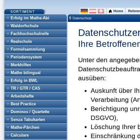
Home
Refere
Erfolg im Mathe-Abi
Datenschutz
Waldorfschule
Datenschutzer
Fachhochschulreife
Realschule
Ihre Betroffene
Formelsammlung
Periodensystem
Unter den angegebe
Merkhilfen
Datenschutzbeauftra
Mathe bilingual
ausüben:
Erfolg in BWL
TR / GTR / CAS
Auskunft über I
Arbeitshefte
Verarbeitung (A
Best Practice
Berichtigung un
Dominos / Quartette
DSGVO),
Senza Tabukarten
Löschung Ihrer 
Mathe-Pärchen
Einschränkung d
Calculare