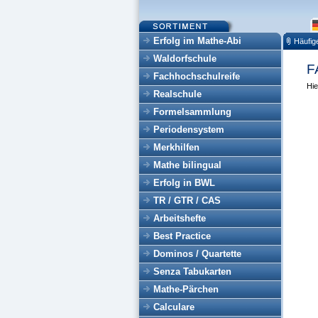
Erfolg im Mathe-Abi
Häufig
Waldorfschule
F
Fachhochschulreife
Hie
Realschule
Formelsammlung
Periodensystem
Merkhilfen
Mathe bilingual
Erfolg in BWL
TR / GTR / CAS
Arbeitshefte
Best Practice
Dominos / Quartette
Senza Tabukarten
Mathe-Pärchen
Calculare