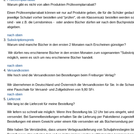
Warum gibt es nicht von allen Produkten Prüfexemplarrabatt?
Einen Prüfexemplarrabatt können wir nur auf Produkte geben, die für die Schüler gedac
jeweilige Schulart vorher bestellen und "prüfen", ob ein Klassensatz bestellen werden s
sind - wie z.B. die Lerndominos - oder andere Bücher dürfen wir nach dem Buchpreisb
abgeben.
nach oben
Subskriptionspreis
Warum sind manche Bücher in den ersten 2 Monaten nach Erscheinen günstiger?
Wir dürfen neu erschienene Bücher in den ersten Monaten zum sogenannten "Subskriptio
möglich, wenn es sich um neu erschienene Bücher handelt.
nach oben
Versandkosten
Wie hoch sind die Versandkosten bei Bestellungen beim Freiburger Verlag?
Wir übernehmen in Deutschland und Österreich die Versandkosten für Sie. In die Schweiz
eine Pauschale für Versand- und Zollgebühren von 9,80 SFr.
nach oben
Lieferzeit
Wie lang ist die Lieferzeit für meine Bestellung?
Wir liefern so schnell wie möglich: Wenn Ihre Bestellung bis 12 Uhr bei uns eingeht, wi
versendet. Bei Sammelbestellungen erhalten Sie die Lieferung per Paketdienst zugeste
Bestellungen mit einem Gewicht unter einem Kilo versenden wir als Büchersendung per P
Bitte haben Sie Verständnis, dass unsere Verlagsauslieferung von Schuljahresbeginn bis