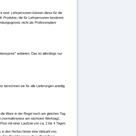
ht sind. Lehrpersonen können diese für die
oll. Produkte, die für Lehrpersonen bestimmt
indungsgesetz nicht als Prüfexemplare
nspreis" anbieten. Das ist allerdings nur
 berechnen wir für alle Lieferungen anteilig
rd die Ware in der Regel noch am gleichen Tag
llt (normalerweise am nächsten Werktag);
ost mit einer Laufzeit von ca. 2 bis 4 Tagen.
 in den Herbst hinein eine Vielzahl von