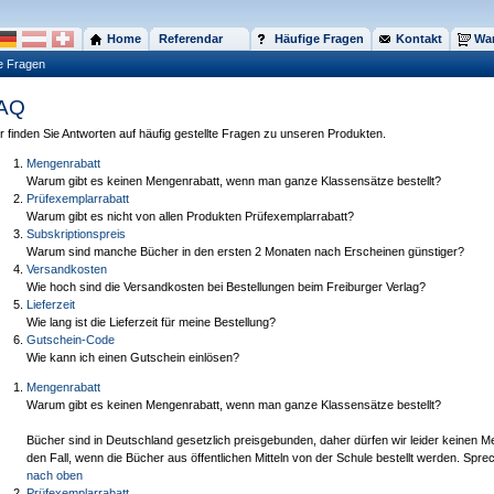
Home
Referendar
Häufige Fragen
Kontakt
War
e Fragen
AQ
r finden Sie Antworten auf häufig gestellte Fragen zu unseren Produkten.
Mengenrabatt
Warum gibt es keinen Mengenrabatt, wenn man ganze Klassensätze bestellt?
Prüfexemplarrabatt
Warum gibt es nicht von allen Produkten Prüfexemplarrabatt?
Subskriptionspreis
Warum sind manche Bücher in den ersten 2 Monaten nach Erscheinen günstiger?
Versandkosten
Wie hoch sind die Versandkosten bei Bestellungen beim Freiburger Verlag?
Lieferzeit
Wie lang ist die Lieferzeit für meine Bestellung?
Gutschein-Code
Wie kann ich einen Gutschein einlösen?
Mengenrabatt
Warum gibt es keinen Mengenrabatt, wenn man ganze Klassensätze bestellt?
Bücher sind in Deutschland gesetzlich preisgebunden, daher dürfen wir leider keinen 
den Fall, wenn die Bücher aus öffentlichen Mitteln von der Schule bestellt werden. Sprec
nach oben
Prüfexemplarrabatt