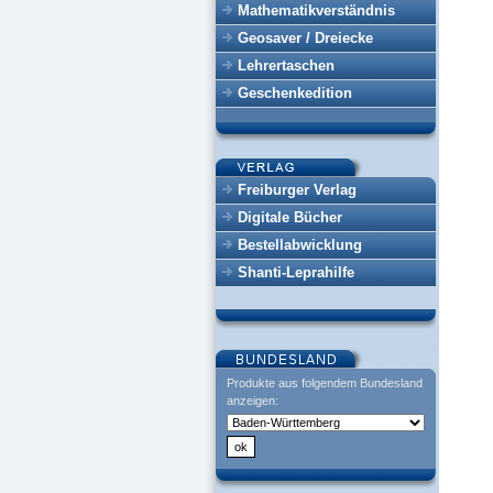
Mathematikverständnis
Geosaver / Dreiecke
Lehrertaschen
Geschenkedition
Freiburger Verlag
Digitale Bücher
Bestellabwicklung
Shanti-Leprahilfe
Produkte aus folgendem Bundesland
anzeigen: