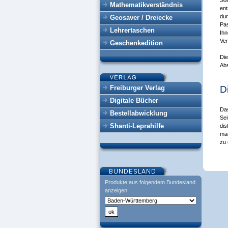
Sol
Mathematikverständnis
ent
dur
Geosaver / Dreiecke
Pas
Lehrertaschen
Ihn
Ver
Geschenkedition
Die
Abs
Freiburger Verlag
D
Digitale Bücher
Das
Bestellabwicklung
Sei
Shanti-Leprahilfe
dis
mac
zu 
Produkte aus folgendem Bundesland
anzeigen: