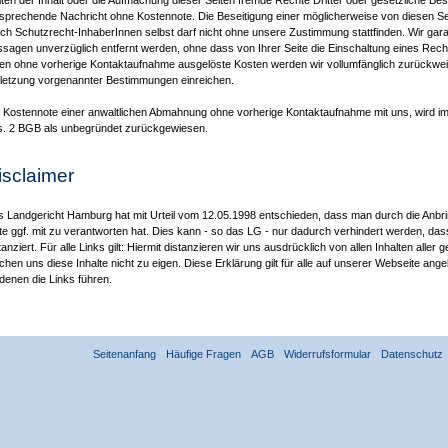
lten der Inhalt oder die Aufmachung dieser Seiten fremde Rechte Dritter oder gesetzliche Be
sprechende Nachricht ohne Kostennote. Die Beseitigung einer möglicherweise von diesen S
ch Schutzrecht-InhaberInnen selbst darf nicht ohne unsere Zustimmung stattfinden. Wir gar
sagen unverzüglich entfernt werden, ohne dass von Ihrer Seite die Einschaltung eines Rech
en ohne vorherige Kontaktaufnahme ausgelöste Kosten werden wir vollumfänglich zurückw
letzung vorgenannter Bestimmungen einreichen.
 Kostennote einer anwaltlichen Abmahnung ohne vorherige Kontaktaufnahme mit uns, wird i
. 2 BGB als unbegründet zurückgewiesen.
isclaimer
 Landgericht Hamburg hat mit Urteil vom 12.05.1998 entschieden, dass man durch die Anbring
te ggf. mit zu verantworten hat. Dies kann - so das LG - nur dadurch verhindert werden, da
tanziert. Für alle Links gilt: Hiermit distanzieren wir uns ausdrücklich von allen Inhalten alle
hen uns diese Inhalte nicht zu eigen. Diese Erklärung gilt für alle auf unserer Webseite angeb
denen die Links führen.
Seitenanfang
Häufige Fragen
AGB
Widerrufsformular
Datenschutz