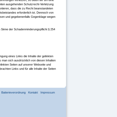
stimmungen verletzen, so bitten wir um eine
eiten ausgehenden Schutzrecht-Verletzung
antieren, dass die zu Recht beanstandeten
tsbeistandes erforderlich ist. Dennoch von
eisen und gegebenenfalls Gegenklage wegen
m Sinne der Schadenminderungspflicht § 254
ung eines Links die Inhalte der gelinkten
ss man sich ausdrücklich von diesen Inhalten
r gelinkten Seiten auf unserer Webseite und
rachten Links und für alle Inhalte der Seiten
Batterieverordnung
Kontakt
Impressum