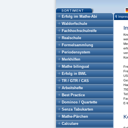
Erfolg im Mathe-Abi
Impre
Waldorfschule
I
Fachhochschulreife
Kno
Realschule
wei
Med
Formelsammlung
erf
Periodensystem
ver
Ko
Merkhilfen
Mathe bilingual
Fr
Fr
Erfolg in BWL
US
TR / GTR / CAS
Ges
Har
Arbeitshefte
791
Tel
Best Practice
Fa
Dominos / Quartette
E-M
Senza Tabukarten
K
Mathe-Pärchen
Calculare