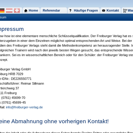
Home
Referendar
Häufige Fragen
Kontakt
War
ssum
mpressum
w-how ist eine elementare menschliche Schlüsselqualifikation. Der Freiburger Verlag hat e
terzugeben in einer dem Einzelnen möglichst optimal entsprechenden Art und Weise. Bei der
ien des Freiburger Verlags steht damit die Methodenkompetenz an herausragender Stelle.
olgreichen Trainern wird nach den jeweils besten Wegen gesucht, das entsprechende Wissen 
ankern. Sei es im wissenschaftlichen Bereich oder für den Schüler: der Freiburger Verlag st
nzept.
eiburger Verlag GmbH
eiburg HRB 7029
t-IDNr.: DE226550771
chäftsführer: Reimar Sillmann
tkirchweg 37
11 Freiburg
: (0761) 45699-70
x:(0761) 45699-45
ail:
info@freiburger-verlag.de
eine Abmahnung ohne vorherigen Kontakt!