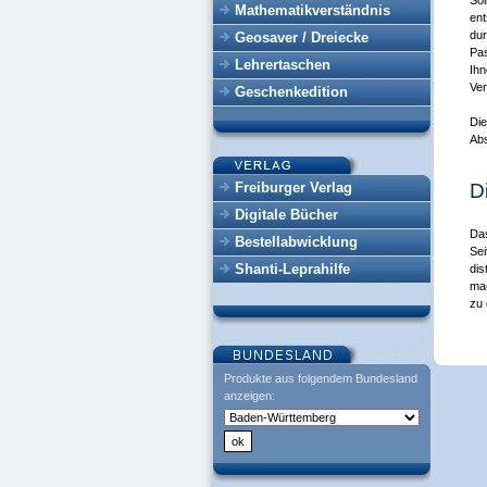
Sol
Mathematikverständnis
ent
dur
Geosaver / Dreiecke
Pas
Lehrertaschen
Ihn
Ver
Geschenkedition
Die
Abs
Freiburger Verlag
D
Digitale Bücher
Das
Bestellabwicklung
Sei
Shanti-Leprahilfe
dis
mac
zu 
Produkte aus folgendem Bundesland
anzeigen: