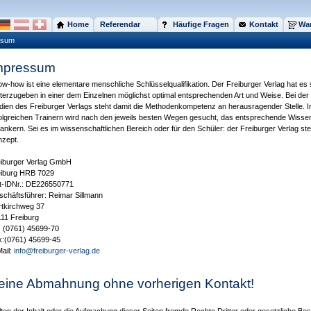
Home
Referendar
Häufige Fragen
Kontakt
War
ssum
mpressum
w-how ist eine elementare menschliche Schlüsselqualifikation. Der Freiburger Verlag hat e
terzugeben in einer dem Einzelnen möglichst optimal entsprechenden Art und Weise. Bei der
ien des Freiburger Verlags steht damit die Methodenkompetenz an herausragender Stelle.
olgreichen Trainern wird nach den jeweils besten Wegen gesucht, das entsprechende Wissen 
ankern. Sei es im wissenschaftlichen Bereich oder für den Schüler: der Freiburger Verlag st
nzept.
eiburger Verlag GmbH
eiburg HRB 7029
t-IDNr.: DE226550771
chäftsführer: Reimar Sillmann
tkirchweg 37
11 Freiburg
: (0761) 45699-70
x:(0761) 45699-45
ail:
info@freiburger-verlag.de
eine Abmahnung ohne vorherigen Kontakt!