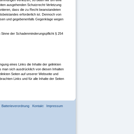
stimmungen verletzen, so bitten wir um eine
eiten ausgehenden Schutzrecht-Verletzung
antieren, dass die zu Recht beanstandeten
tsbeistandes erforderlich ist. Dennoch von
eisen und gegebenenfalls Gegenklage wegen
m Sinne der Schadenminderungspflicht § 254
ung eines Links die Inhalte der gelinkten
ss man sich ausdrücklich von diesen Inhalten
r gelinkten Seiten auf unserer Webseite und
rachten Links und für alle Inhalte der Seiten
Batterieverordnung
Kontakt
Impressum