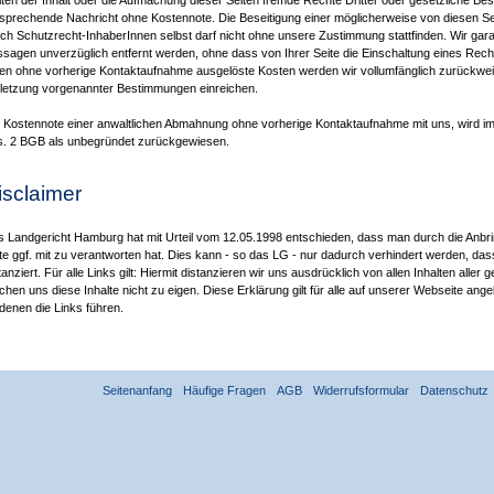
lten der Inhalt oder die Aufmachung dieser Seiten fremde Rechte Dritter oder gesetzliche Be
sprechende Nachricht ohne Kostennote. Die Beseitigung einer möglicherweise von diesen S
ch Schutzrecht-InhaberInnen selbst darf nicht ohne unsere Zustimmung stattfinden. Wir gar
sagen unverzüglich entfernt werden, ohne dass von Ihrer Seite die Einschaltung eines Rech
en ohne vorherige Kontaktaufnahme ausgelöste Kosten werden wir vollumfänglich zurückw
letzung vorgenannter Bestimmungen einreichen.
 Kostennote einer anwaltlichen Abmahnung ohne vorherige Kontaktaufnahme mit uns, wird i
. 2 BGB als unbegründet zurückgewiesen.
isclaimer
 Landgericht Hamburg hat mit Urteil vom 12.05.1998 entschieden, dass man durch die Anbring
te ggf. mit zu verantworten hat. Dies kann - so das LG - nur dadurch verhindert werden, da
tanziert. Für alle Links gilt: Hiermit distanzieren wir uns ausdrücklich von allen Inhalten alle
hen uns diese Inhalte nicht zu eigen. Diese Erklärung gilt für alle auf unserer Webseite angeb
denen die Links führen.
Seitenanfang
Häufige Fragen
AGB
Widerrufsformular
Datenschutz