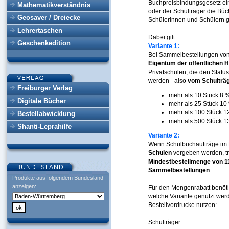
Buchpreisbindungsgesetz e
Mathematikverständnis
oder der Schulträger die Bü
Geosaver / Dreiecke
Schülerinnen und Schülern 
Lehrertaschen
Dabei gilt:
Geschenkedition
Variante 1:
Bei Sammelbestellungen von 
Eigentum der öffentlichen 
Privatschulen, die den Status
werden - also
vom Schulträ
Freiburger Verlag
mehr als 10 Stück 8 
Digitale Bücher
mehr als 25 Stück 10
mehr als 100 Stück 
Bestellabwicklung
mehr als 500 Stück 
Shanti-Leprahilfe
Variante 2:
Wenn Schulbuchaufträge i
Schulen
vergeben werden, tri
Mindestbestellmenge von 1
Sammelbestellungen
.
Produkte aus folgendem Bundesland
anzeigen:
Für den Mengenrabatt benöti
welche Variante genutzt werd
Bestellvordrucke nutzen:
Schulträger: