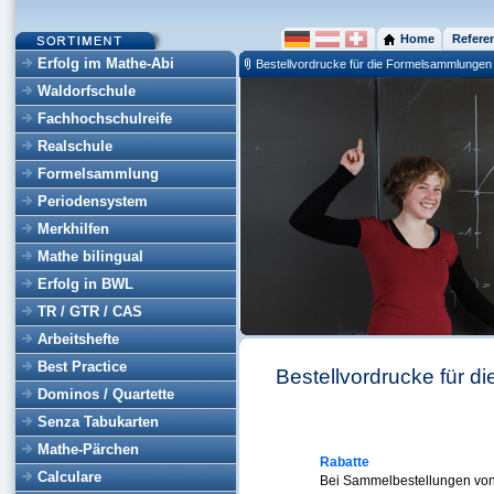
Home
Refere
Erfolg im Mathe-Abi
Bestellvordrucke für die Formelsammlungen
Waldorfschule
Fachhochschulreife
Realschule
Formelsammlung
Periodensystem
Merkhilfen
Mathe bilingual
Erfolg in BWL
TR / GTR / CAS
Arbeitshefte
Best Practice
Bestellvordrucke für 
Dominos / Quartette
Senza Tabukarten
Mathe-Pärchen
Rabatte
Calculare
Bei Sammelbestellungen von 