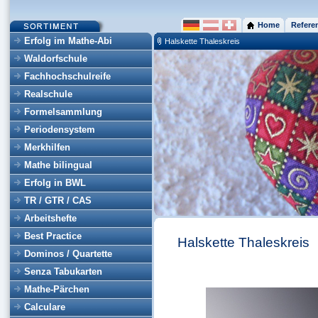
Home
Refere
Erfolg im Mathe-Abi
Halskette Thaleskreis
Waldorfschule
Fachhochschulreife
Realschule
Formelsammlung
Periodensystem
Merkhilfen
Mathe bilingual
Erfolg in BWL
TR / GTR / CAS
Arbeitshefte
Best Practice
Halskette Thaleskreis
Dominos / Quartette
Senza Tabukarten
Mathe-Pärchen
Calculare