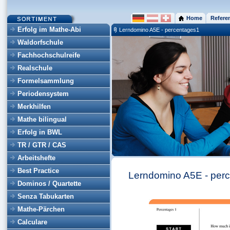
Home
Refere
Erfolg im Mathe-Abi
Lerndomino A5E - percentages1
Waldorfschule
Fachhochschulreife
Realschule
Formelsammlung
Periodensystem
Merkhilfen
Mathe bilingual
Erfolg in BWL
TR / GTR / CAS
Arbeitshefte
Best Practice
Lerndomino A5E - per
Dominos / Quartette
Senza Tabukarten
Mathe-Pärchen
Calculare