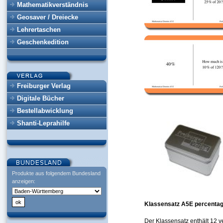
Mathematikverständnis
Geosaver / Dreiecke
Lehrertaschen
Geschenkedition
Freiburger Verlag
Digitale Bücher
Bestellabwicklung
Shanti-Leprahilfe
Produkte aus folgendem Bundesland
anzeigen:
Klassensatz A5E percentag
Der Klassensatz enthält 12 