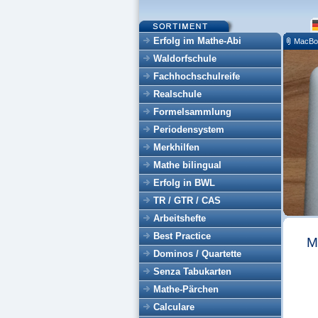
Erfolg im Mathe-Abi
MacBoo
Waldorfschule
Fachhochschulreife
Realschule
Formelsammlung
Periodensystem
Merkhilfen
Mathe bilingual
Erfolg in BWL
TR / GTR / CAS
Arbeitshefte
Best Practice
M
Dominos / Quartette
Senza Tabukarten
Mathe-Pärchen
Calculare