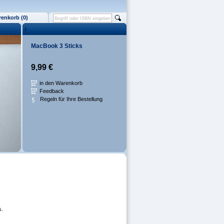
enkorb (0)
i
MacBook 3 Sticks
9,99 €
in den Warenkorb
Feedback
Regeln für Ihre Bestellung
s.