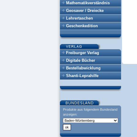
Mathematikverständnis
Geosaver / Dreiecke
Lehrertaschen
Geschenkedition
Freiburger Verlag
Digitale Bücher
Bestellabwicklung
Shanti-Leprahilfe
Produkte aus folgendem Bundesland
anzeigen: