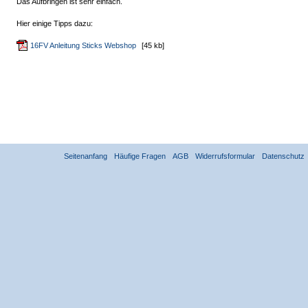
Das Aufbringen ist sehr einfach.
Hier einige Tipps dazu:
16FV Anleitung Sticks Webshop
[45 kb]
Seitenanfang
Häufige Fragen
AGB
Widerrufsformular
Datenschutz