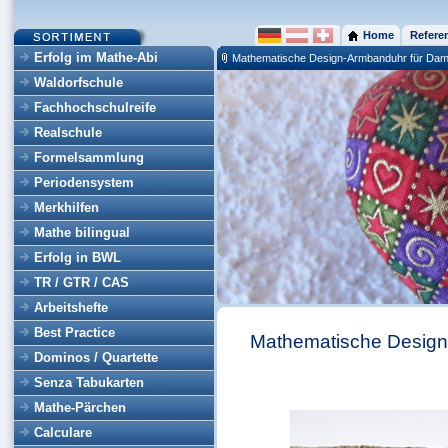
Home
Refere
Erfolg im Mathe-Abi
Mathematische Design-Armbanduhr für Da
Waldorfschule
Fachhochschulreife
Realschule
Formelsammlung
Periodensystem
Merkhilfen
Mathe bilingual
Erfolg in BWL
TR / GTR / CAS
Arbeitshefte
Best Practice
Mathematische Desig
Dominos / Quartette
Senza Tabukarten
Mathe-Pärchen
Calculare