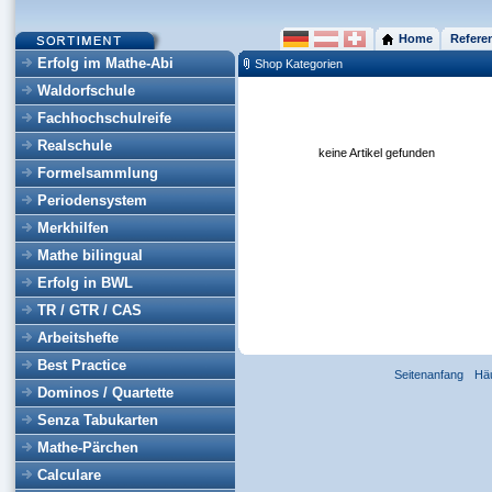
Home
Refere
Erfolg im Mathe-Abi
Shop Kategorien
Waldorfschule
Fachhochschulreife
Realschule
keine Artikel gefunden
Formelsammlung
Periodensystem
Merkhilfen
Mathe bilingual
Erfolg in BWL
TR / GTR / CAS
Arbeitshefte
Best Practice
Seitenanfang
Hä
Dominos / Quartette
Senza Tabukarten
Mathe-Pärchen
Calculare