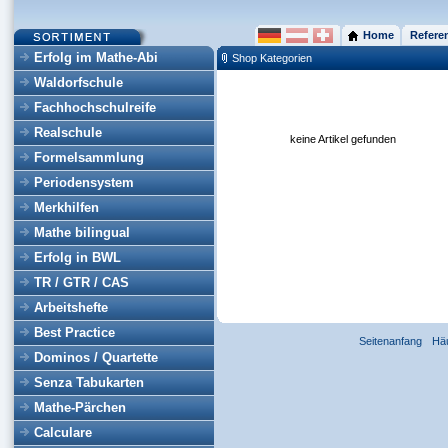
Home
Refere
Erfolg im Mathe-Abi
Shop Kategorien
Waldorfschule
Fachhochschulreife
Realschule
keine Artikel gefunden
Formelsammlung
Periodensystem
Merkhilfen
Mathe bilingual
Erfolg in BWL
TR / GTR / CAS
Arbeitshefte
Best Practice
Seitenanfang
Hä
Dominos / Quartette
Senza Tabukarten
Mathe-Pärchen
Calculare