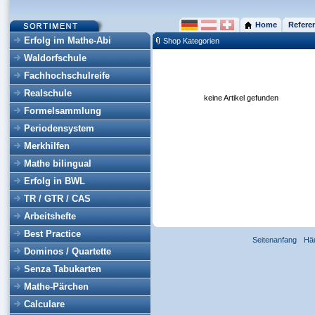
Home
Refere
Erfolg im Mathe-Abi
Shop Kategorien
Waldorfschule
Fachhochschulreife
Realschule
keine Artikel gefunden
Formelsammlung
Periodensystem
Merkhilfen
Mathe bilingual
Erfolg in BWL
TR / GTR / CAS
Arbeitshefte
Best Practice
Seitenanfang
Hä
Dominos / Quartette
Senza Tabukarten
Mathe-Pärchen
Calculare