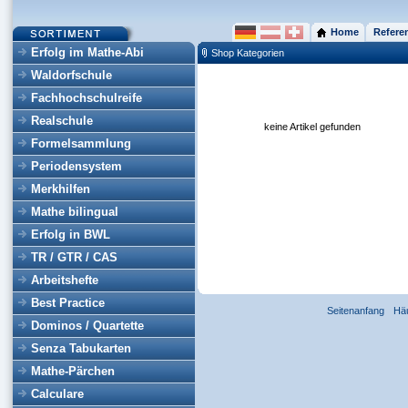
Home
Refere
Erfolg im Mathe-Abi
Shop Kategorien
Waldorfschule
Fachhochschulreife
Realschule
keine Artikel gefunden
Formelsammlung
Periodensystem
Merkhilfen
Mathe bilingual
Erfolg in BWL
TR / GTR / CAS
Arbeitshefte
Best Practice
Seitenanfang
Hä
Dominos / Quartette
Senza Tabukarten
Mathe-Pärchen
Calculare