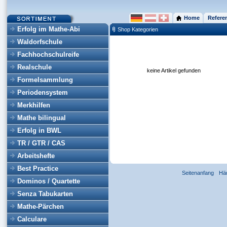
Home
Refere
Erfolg im Mathe-Abi
Shop Kategorien
Waldorfschule
Fachhochschulreife
Realschule
keine Artikel gefunden
Formelsammlung
Periodensystem
Merkhilfen
Mathe bilingual
Erfolg in BWL
TR / GTR / CAS
Arbeitshefte
Best Practice
Seitenanfang
Hä
Dominos / Quartette
Senza Tabukarten
Mathe-Pärchen
Calculare