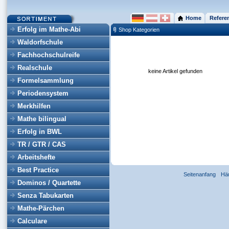
Home
Refere
Erfolg im Mathe-Abi
Shop Kategorien
Waldorfschule
Fachhochschulreife
Realschule
keine Artikel gefunden
Formelsammlung
Periodensystem
Merkhilfen
Mathe bilingual
Erfolg in BWL
TR / GTR / CAS
Arbeitshefte
Best Practice
Seitenanfang
Hä
Dominos / Quartette
Senza Tabukarten
Mathe-Pärchen
Calculare