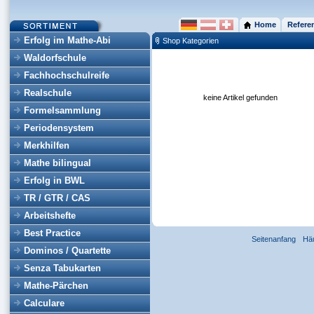
Home
Refere
Erfolg im Mathe-Abi
Shop Kategorien
Waldorfschule
Fachhochschulreife
Realschule
keine Artikel gefunden
Formelsammlung
Periodensystem
Merkhilfen
Mathe bilingual
Erfolg in BWL
TR / GTR / CAS
Arbeitshefte
Best Practice
Seitenanfang
Hä
Dominos / Quartette
Senza Tabukarten
Mathe-Pärchen
Calculare