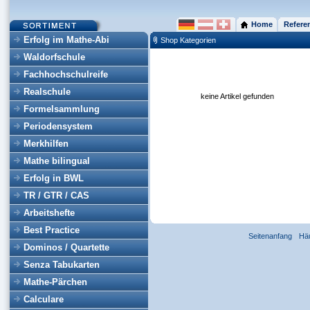
Home
Refere
Erfolg im Mathe-Abi
Shop Kategorien
Waldorfschule
Fachhochschulreife
Realschule
keine Artikel gefunden
Formelsammlung
Periodensystem
Merkhilfen
Mathe bilingual
Erfolg in BWL
TR / GTR / CAS
Arbeitshefte
Best Practice
Seitenanfang
Hä
Dominos / Quartette
Senza Tabukarten
Mathe-Pärchen
Calculare