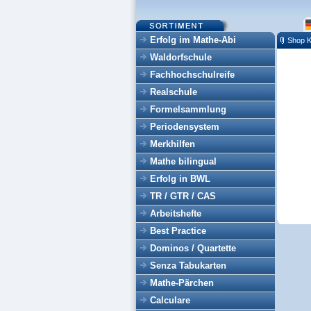
Erfolg im Mathe-Abi
Shop K
Waldorfschule
Fachhochschulreife
Realschule
Formelsammlung
Periodensystem
Merkhilfen
Mathe bilingual
Erfolg in BWL
TR / GTR / CAS
Arbeitshefte
Best Practice
Dominos / Quartette
Senza Tabukarten
Mathe-Pärchen
Calculare