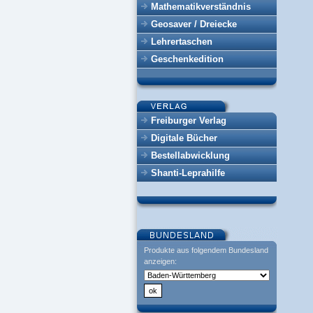
Mathematikverständnis
Geosaver / Dreiecke
Lehrertaschen
Geschenkedition
Freiburger Verlag
Digitale Bücher
Bestellabwicklung
Shanti-Leprahilfe
Produkte aus folgendem Bundesland
anzeigen: