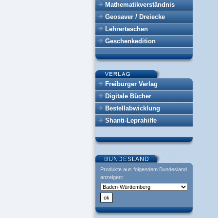
Mathematikverständnis
Geosaver / Dreiecke
Lehrertaschen
Geschenkedition
Freiburger Verlag
Digitale Bücher
Bestellabwicklung
Shanti-Leprahilfe
Produkte aus folgendem Bundesland
anzeigen: