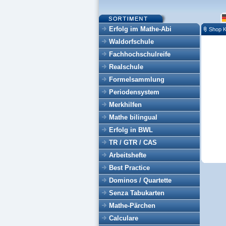
Erfolg im Mathe-Abi
Shop K
Waldorfschule
Fachhochschulreife
Realschule
Formelsammlung
Periodensystem
Merkhilfen
Mathe bilingual
Erfolg in BWL
TR / GTR / CAS
Arbeitshefte
Best Practice
Dominos / Quartette
Senza Tabukarten
Mathe-Pärchen
Calculare