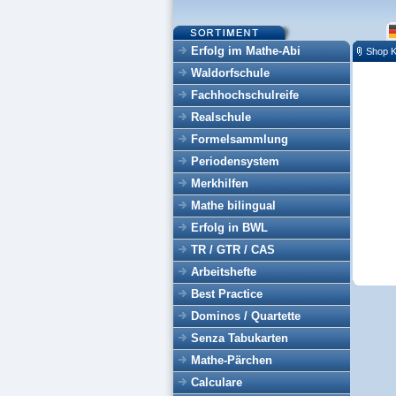
Erfolg im Mathe-Abi
Shop K
Waldorfschule
Fachhochschulreife
Realschule
Formelsammlung
Periodensystem
Merkhilfen
Mathe bilingual
Erfolg in BWL
TR / GTR / CAS
Arbeitshefte
Best Practice
Dominos / Quartette
Senza Tabukarten
Mathe-Pärchen
Calculare