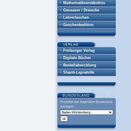
Mathematikverständnis
Geosaver / Dreiecke
Lehrertaschen
Geschenkedition
Freiburger Verlag
Digitale Bücher
Bestellabwicklung
Shanti-Leprahilfe
Produkte aus folgendem Bundesland
anzeigen: