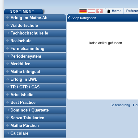
Home
Refere
Erfolg im Mathe-Abi
Shop Kategorien
Waldorfschule
Fachhochschulreife
Realschule
keine Artikel gefunden
Formelsammlung
Periodensystem
Merkhilfen
Mathe bilingual
Erfolg in BWL
TR / GTR / CAS
Arbeitshefte
Best Practice
Seitenanfang
Hä
Dominos / Quartette
Senza Tabukarten
Mathe-Pärchen
Calculare