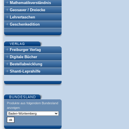
Mathematikverständnis
Geosaver / Dreiecke
Lehrertaschen
Geschenkedition
Freiburger Verlag
Digitale Bücher
Bestellabwicklung
Shanti-Leprahilfe
Produkte aus folgendem Bundesland
anzeigen: