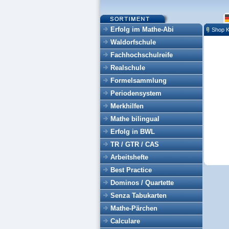
Erfolg im Mathe-Abi
Shop K
Waldorfschule
Fachhochschulreife
Realschule
Formelsammlung
Periodensystem
Merkhilfen
Mathe bilingual
Erfolg in BWL
TR / GTR / CAS
Arbeitshefte
Best Practice
Dominos / Quartette
Senza Tabukarten
Mathe-Pärchen
Calculare