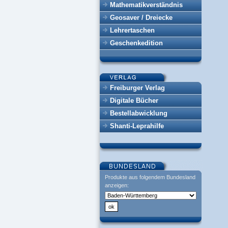
Mathematikverständnis
Geosaver / Dreiecke
Lehrertaschen
Geschenkedition
Freiburger Verlag
Digitale Bücher
Bestellabwicklung
Shanti-Leprahilfe
Produkte aus folgendem Bundesland
anzeigen: