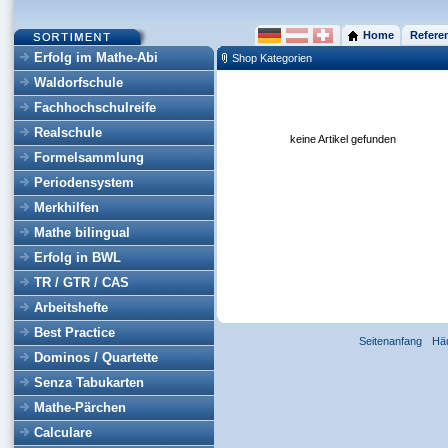
Home
Refere
Erfolg im Mathe-Abi
Shop Kategorien
Waldorfschule
Fachhochschulreife
Realschule
keine Artikel gefunden
Formelsammlung
Periodensystem
Merkhilfen
Mathe bilingual
Erfolg in BWL
TR / GTR / CAS
Arbeitshefte
Best Practice
Seitenanfang
Hä
Dominos / Quartette
Senza Tabukarten
Mathe-Pärchen
Calculare