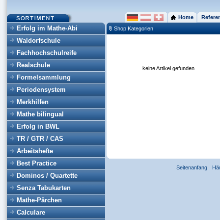
Home
Refere
Erfolg im Mathe-Abi
Shop Kategorien
Waldorfschule
Fachhochschulreife
Realschule
keine Artikel gefunden
Formelsammlung
Periodensystem
Merkhilfen
Mathe bilingual
Erfolg in BWL
TR / GTR / CAS
Arbeitshefte
Best Practice
Seitenanfang
Hä
Dominos / Quartette
Senza Tabukarten
Mathe-Pärchen
Calculare