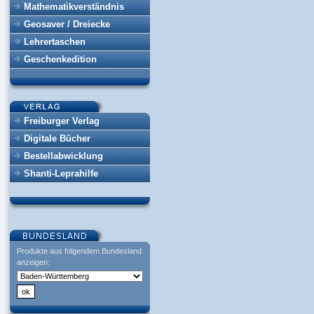
Mathematikverständnis
Geosaver / Dreiecke
Lehrertaschen
Geschenkedition
Freiburger Verlag
Digitale Bücher
Bestellabwicklung
Shanti-Leprahilfe
Produkte aus folgendem Bundesland
anzeigen: