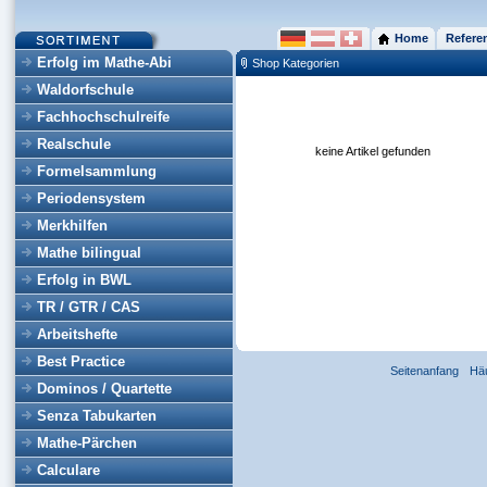
Home
Refere
Erfolg im Mathe-Abi
Shop Kategorien
Waldorfschule
Fachhochschulreife
Realschule
keine Artikel gefunden
Formelsammlung
Periodensystem
Merkhilfen
Mathe bilingual
Erfolg in BWL
TR / GTR / CAS
Arbeitshefte
Best Practice
Seitenanfang
Hä
Dominos / Quartette
Senza Tabukarten
Mathe-Pärchen
Calculare