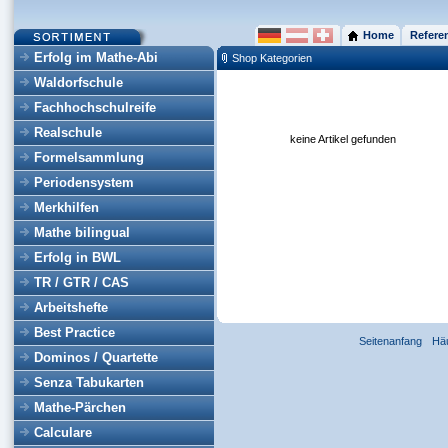
Home
Refere
Erfolg im Mathe-Abi
Shop Kategorien
Waldorfschule
Fachhochschulreife
Realschule
keine Artikel gefunden
Formelsammlung
Periodensystem
Merkhilfen
Mathe bilingual
Erfolg in BWL
TR / GTR / CAS
Arbeitshefte
Best Practice
Seitenanfang
Hä
Dominos / Quartette
Senza Tabukarten
Mathe-Pärchen
Calculare