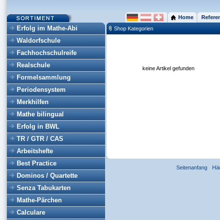
Home
Refere
Erfolg im Mathe-Abi
Shop Kategorien
Waldorfschule
Fachhochschulreife
Realschule
keine Artikel gefunden
Formelsammlung
Periodensystem
Merkhilfen
Mathe bilingual
Erfolg in BWL
TR / GTR / CAS
Arbeitshefte
Best Practice
Seitenanfang
Hä
Dominos / Quartette
Senza Tabukarten
Mathe-Pärchen
Calculare