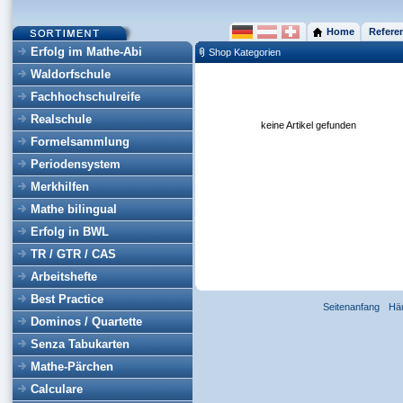
Home
Refere
Erfolg im Mathe-Abi
Shop Kategorien
Waldorfschule
Fachhochschulreife
Realschule
keine Artikel gefunden
Formelsammlung
Periodensystem
Merkhilfen
Mathe bilingual
Erfolg in BWL
TR / GTR / CAS
Arbeitshefte
Best Practice
Seitenanfang
Hä
Dominos / Quartette
Senza Tabukarten
Mathe-Pärchen
Calculare