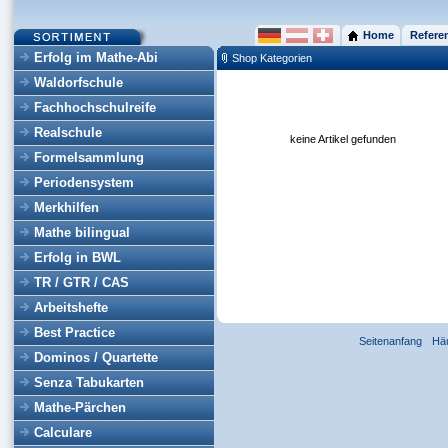
Home
Refere
Erfolg im Mathe-Abi
Shop Kategorien
Waldorfschule
Fachhochschulreife
Realschule
keine Artikel gefunden
Formelsammlung
Periodensystem
Merkhilfen
Mathe bilingual
Erfolg in BWL
TR / GTR / CAS
Arbeitshefte
Best Practice
Seitenanfang
Hä
Dominos / Quartette
Senza Tabukarten
Mathe-Pärchen
Calculare