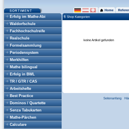
Home
Refere
Erfolg im Mathe-Abi
Shop Kategorien
Waldorfschule
Fachhochschulreife
Realschule
keine Artikel gefunden
Formelsammlung
Periodensystem
Merkhilfen
Mathe bilingual
Erfolg in BWL
TR / GTR / CAS
Arbeitshefte
Best Practice
Seitenanfang
Hä
Dominos / Quartette
Senza Tabukarten
Mathe-Pärchen
Calculare