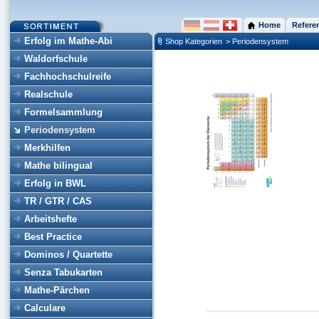
Home
Refere
Erfolg im Mathe-Abi
Shop Kategorien
> Periodensystem
Waldorfschule
Fachhochschulreife
Realschule
Formelsammlung
Periodensystem
Merkhilfen
Mathe bilingual
Erfolg in BWL
TR / GTR / CAS
Arbeitshefte
Best Practice
Dominos / Quartette
Senza Tabukarten
Mathe-Pärchen
Calculare