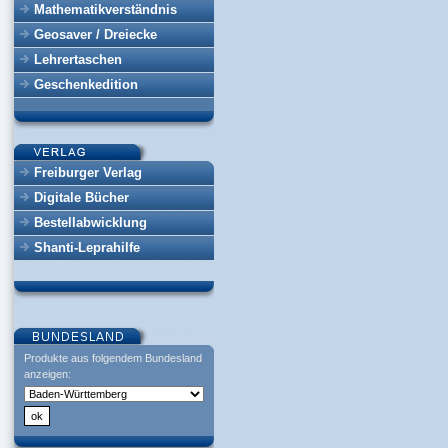
Mathematikverständnis
Geosaver / Dreiecke
Lehrertaschen
Geschenkedition
Freiburger Verlag
Digitale Bücher
Bestellabwicklung
Shanti-Leprahilfe
Produkte aus folgendem Bundesland
anzeigen: