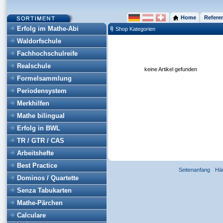
Home
Refere
Erfolg im Mathe-Abi
Shop Kategorien
Waldorfschule
Fachhochschulreife
Realschule
keine Artikel gefunden
Formelsammlung
Periodensystem
Merkhilfen
Mathe bilingual
Erfolg in BWL
TR / GTR / CAS
Arbeitshefte
Best Practice
Seitenanfang
Hä
Dominos / Quartette
Senza Tabukarten
Mathe-Pärchen
Calculare