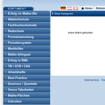
Home
Refere
Erfolg im Mathe-Abi
Shop Kategorien
Waldorfschule
Fachhochschulreife
Realschule
keine Artikel gefunden
Formelsammlung
Periodensystem
Merkhilfen
Mathe bilingual
Erfolg in BWL
TR / GTR / CAS
Arbeitshefte
Best Practice
Seitenanfang
Hä
Dominos / Quartette
Senza Tabukarten
Mathe-Pärchen
Calculare