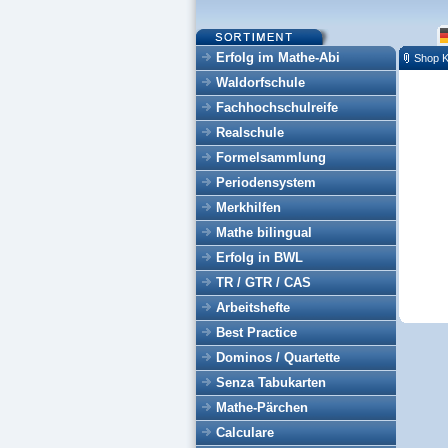
Erfolg im Mathe-Abi
Shop K
Waldorfschule
Fachhochschulreife
Realschule
Formelsammlung
Periodensystem
Merkhilfen
Mathe bilingual
Erfolg in BWL
TR / GTR / CAS
Arbeitshefte
Best Practice
Dominos / Quartette
Senza Tabukarten
Mathe-Pärchen
Calculare