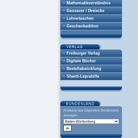
Mathematikverständnis
Geosaver / Dreiecke
Lehrertaschen
Geschenkedition
Freiburger Verlag
Digitale Bücher
Bestellabwicklung
Shanti-Leprahilfe
Produkte aus folgendem Bundesland
anzeigen: