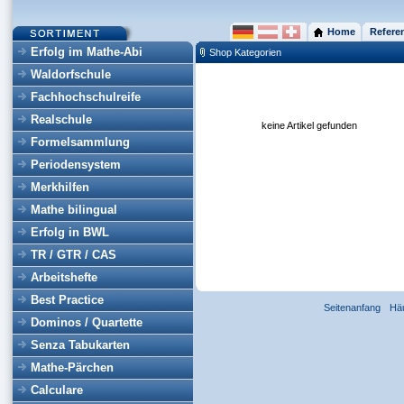
Home
Refere
Erfolg im Mathe-Abi
Shop Kategorien
Waldorfschule
Fachhochschulreife
Realschule
keine Artikel gefunden
Formelsammlung
Periodensystem
Merkhilfen
Mathe bilingual
Erfolg in BWL
TR / GTR / CAS
Arbeitshefte
Best Practice
Seitenanfang
Hä
Dominos / Quartette
Senza Tabukarten
Mathe-Pärchen
Calculare