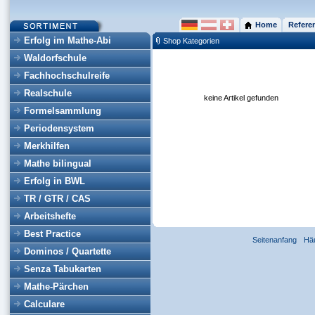
Home
Refere
Erfolg im Mathe-Abi
Shop Kategorien
Waldorfschule
Fachhochschulreife
Realschule
keine Artikel gefunden
Formelsammlung
Periodensystem
Merkhilfen
Mathe bilingual
Erfolg in BWL
TR / GTR / CAS
Arbeitshefte
Best Practice
Seitenanfang
Hä
Dominos / Quartette
Senza Tabukarten
Mathe-Pärchen
Calculare