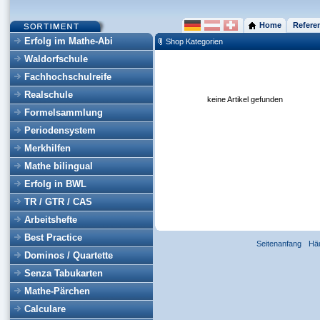
Home
Refere
Erfolg im Mathe-Abi
Shop Kategorien
Waldorfschule
Fachhochschulreife
Realschule
keine Artikel gefunden
Formelsammlung
Periodensystem
Merkhilfen
Mathe bilingual
Erfolg in BWL
TR / GTR / CAS
Arbeitshefte
Best Practice
Seitenanfang
Hä
Dominos / Quartette
Senza Tabukarten
Mathe-Pärchen
Calculare