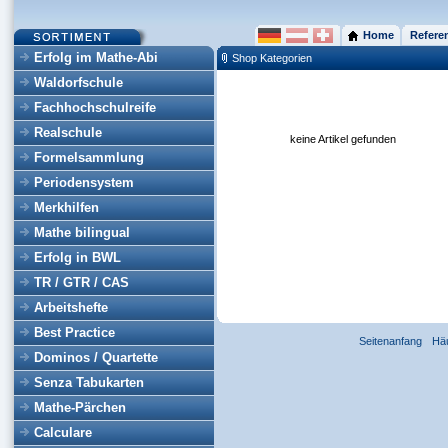
Home
Refere
Erfolg im Mathe-Abi
Shop Kategorien
Waldorfschule
Fachhochschulreife
Realschule
keine Artikel gefunden
Formelsammlung
Periodensystem
Merkhilfen
Mathe bilingual
Erfolg in BWL
TR / GTR / CAS
Arbeitshefte
Best Practice
Seitenanfang
Hä
Dominos / Quartette
Senza Tabukarten
Mathe-Pärchen
Calculare