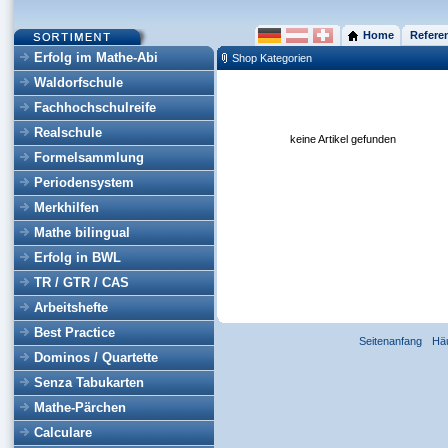
Home
Refere
Erfolg im Mathe-Abi
Shop Kategorien
Waldorfschule
Fachhochschulreife
Realschule
keine Artikel gefunden
Formelsammlung
Periodensystem
Merkhilfen
Mathe bilingual
Erfolg in BWL
TR / GTR / CAS
Arbeitshefte
Best Practice
Seitenanfang
Hä
Dominos / Quartette
Senza Tabukarten
Mathe-Pärchen
Calculare