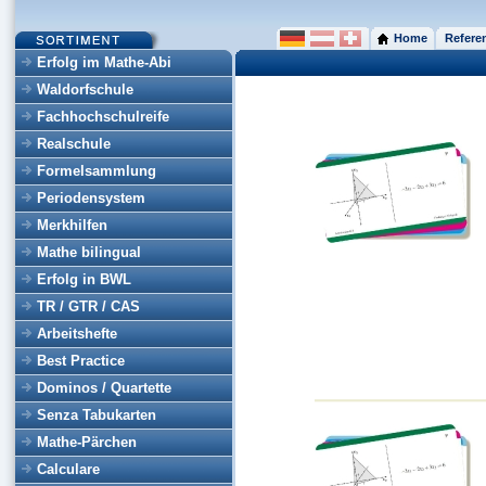
Home
Refere
Erfolg im Mathe-Abi
Waldorfschule
Fachhochschulreife
Realschule
Formelsammlung
Periodensystem
Merkhilfen
Mathe bilingual
Erfolg in BWL
TR / GTR / CAS
Arbeitshefte
Best Practice
Dominos / Quartette
Senza Tabukarten
Mathe-Pärchen
Calculare