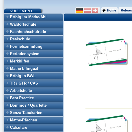
Home
Refere
Erfolg im Mathe-Abi
Waldorfschule
Fachhochschulreife
Realschule
Formelsammlung
Periodensystem
Merkhilfen
Mathe bilingual
Erfolg in BWL
TR / GTR / CAS
Arbeitshefte
Best Practice
Dominos / Quartette
Senza Tabukarten
Mathe-Pärchen
Calculare