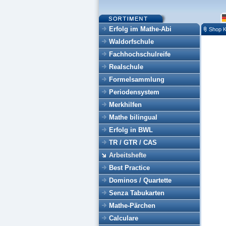
Erfolg im Mathe-Abi
Shop K
Waldorfschule
Fachhochschulreife
Realschule
Formelsammlung
Periodensystem
Merkhilfen
Mathe bilingual
Erfolg in BWL
TR / GTR / CAS
Arbeitshefte
Best Practice
Dominos / Quartette
Senza Tabukarten
Mathe-Pärchen
Calculare