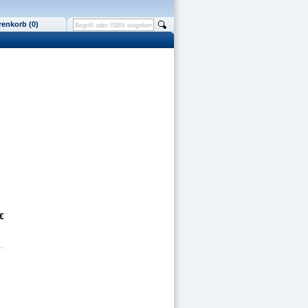
enkorb (0)
 €