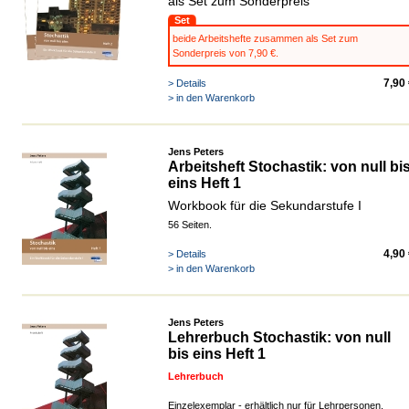
als Set zum Sonderpreis
Set
beide Arbeitshefte zusammen als Set zum
Sonderpreis von 7,90 €.
7,90
> Details
> in den Warenkorb
Jens Peters
Arbeitsheft Stochastik: von null bi
eins Heft 1
Workbook für die Sekundarstufe I
56 Seiten.
4,90
> Details
> in den Warenkorb
Jens Peters
Lehrerbuch Stochastik: von null
bis eins Heft 1
Lehrerbuch
Einzelexemplar - erhältlich nur für Lehrpersonen.