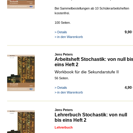
Bei Sammelbestellungen ab 10 Schülerarbeitsheften
kostenfrei.
100 Seiten.
9,90
> Details
> in den Warenkorb
Jens Peters
Arbeitsheft Stochastik: von null bi
eins Heft 2
Workbook für die Sekundarstufe II
56 Seiten.
4,90
> Details
> in den Warenkorb
Jens Peters
Lehrerbuch Stochastik: von null
bis eins Heft 2
Lehrerbuch