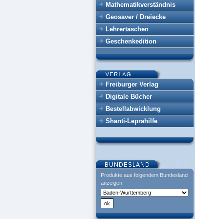
Mathematikverständnis
Geosaver / Dreiecke
Lehrertaschen
Geschenkedition
Freiburger Verlag
Digitale Bücher
Bestellabwicklung
Shanti-Leprahilfe
Produkte aus folgendem Bundesland
anzeigen: