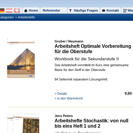
Home
Referendar
Häufige Fragen
Kontakt
War
ategorien
> Arbeitshefte
Gruber / Neumann
Arbeitsheft Optimale Vorbereitung
für die Oberstufe
Workbook für die Sekundarstufe II
Das Arbeitsheft vermittelt im Kurs eine gemeinsame
Basis für den Stoff in der Oberstufe.
84 Seitenmit separatem Lösungsheft.
9,90
> Details
> in den Warenkorb
Jens Peters
Arbeitshefte Stochastik: von null
bis eins Heft 1 und 2