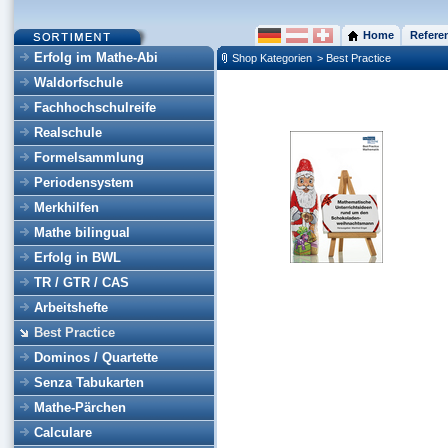
Home
Refere
Erfolg im Mathe-Abi
Shop Kategorien
> Best Practice
Waldorfschule
Fachhochschulreife
Realschule
Formelsammlung
Periodensystem
Merkhilfen
Mathe bilingual
Erfolg in BWL
TR / GTR / CAS
Arbeitshefte
Best Practice
Dominos / Quartette
Senza Tabukarten
Mathe-Pärchen
Calculare