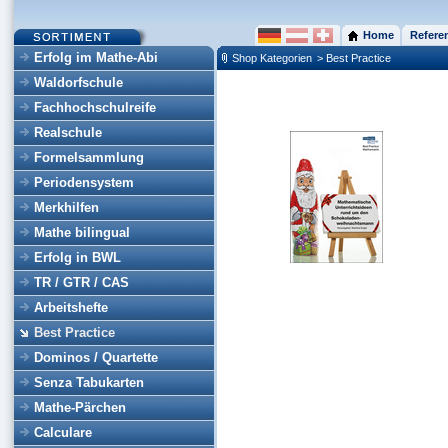
Home
Refere
Erfolg im Mathe-Abi
Shop Kategorien
> Best Practice
Waldorfschule
Fachhochschulreife
Realschule
Formelsammlung
Periodensystem
Merkhilfen
Mathe bilingual
Erfolg in BWL
TR / GTR / CAS
Arbeitshefte
Best Practice
Dominos / Quartette
Senza Tabukarten
Mathe-Pärchen
Calculare